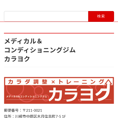
稿
ペ
ペ
ペ
ー
ー
ー
の
ジ
ジ
ジ
検
ペ
索:
ー
ジ
メディカル＆
送
コンディショニングジム
り
カラヨク
郵便番号：〒211-0021
住所：川崎市中原区木月住吉町7-5 1F