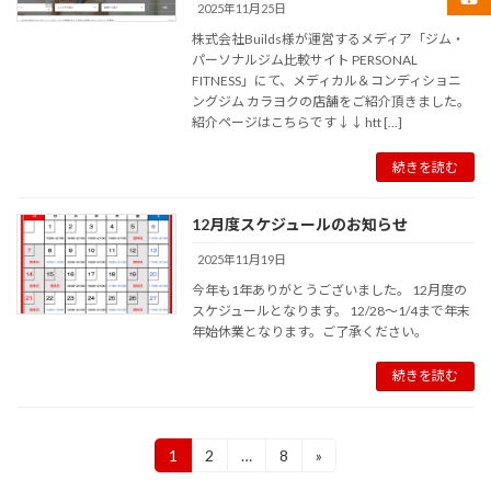
2025年11月25日
株式会社Builds様が運営するメディア「ジム・
パーソナルジム比較サイト PERSONAL
FITNESS」にて、メディカル＆コンディショニ
ングジム カラヨクの店舗をご紹介頂きました。
紹介ページはこちらです↓↓ htt […]
続きを読む
12月度スケジュールのお知らせ
2025年11月19日
今年も1年ありがとうございました。 12月度の
スケジュールとなります。 12/28〜1/4まで年末
年始休業となります。ご了承ください。
続きを読む
投
1
2
…
8
»
固
固
固
定
定
定